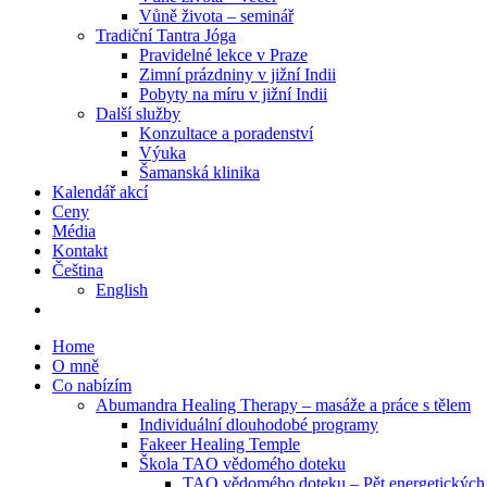
Vůně života – seminář
Tradiční Tantra Jóga
Pravidelné lekce v Praze
Zimní prázdniny v jižní Indii
Pobyty na míru v jižní Indii
Další služby
Konzultace a poradenství
Výuka
Šamanská klinika
Kalendář akcí
Ceny
Média
Kontakt
Čeština
English
Home
O mně
Co nabízím
Abumandra Healing Therapy – masáže a práce s tělem
Individuální dlouhodobé programy
Fakeer Healing Temple
Škola TAO vědomého doteku
TAO vědomého doteku – Pět energetických b