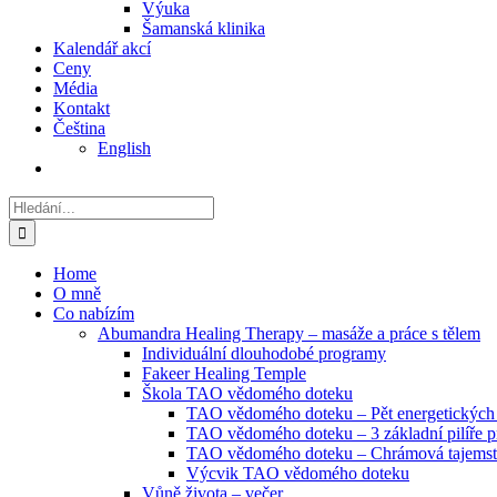
Výuka
Šamanská klinika
Kalendář akcí
Ceny
Média
Kontakt
Čeština
English
Hledat:
Home
O mně
Co nabízím
Abumandra Healing Therapy – masáže a práce s tělem
Individuální dlouhodobé programy
Fakeer Healing Temple
Škola TAO vědomého doteku
TAO vědomého doteku – Pět energetických b
TAO vědomého doteku – 3 základní pilíře pr
TAO vědomého doteku – Chrámová tajemstv
Výcvik TAO vědomého doteku
Vůně života – večer