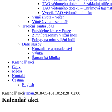
TAO vědomého doteku – 3 základní pilíře pr
TAO vědomého doteku – Chrámová tajemstv
Výcvik TAO vědomého doteku
Vůně života – večer
Vůně života – seminář
Tradiční Tantra Jóga
Pravidelné lekce v Praze
Zimní prázdniny v jižní Indii
Pobyty na míru v jižní Indii
Další služby
Konzultace a poradenství
Výuka
Šamanská klinika
Kalendář akcí
Ceny
Média
Kontakt
Čeština
English
Kalendář akcí
stepan
2018-05-16T10:24:28+02:00
Kalendář akcí