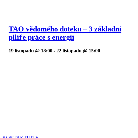
TAO vědomého doteku – 3 základní
pilíře práce s energií
19 listopadu @ 18:00
-
22 listopadu @ 15:00
Neváhejte
mne
kontaktovat
a sjednat si
konzultaci.
KONTAKTUJTE