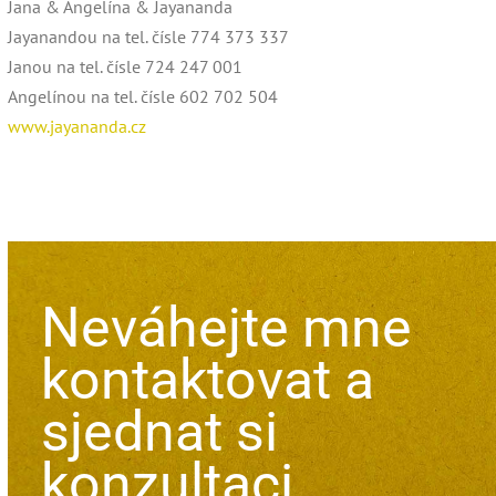
Jana & Angelína & Jayananda
Jayanandou na tel. čísle 774 373 337
Janou na tel. čísle 724 247 001
Angelínou na tel. čísle 602 702 504
www.jayananda.cz
Neváhejte mne
kontaktovat a
sjednat si
konzultaci.