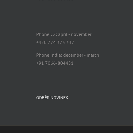
Phone CZ: april - november
+420 774 373 337
Phone India: december - march
+91 7066-804451
ODBĚR NOVINEK