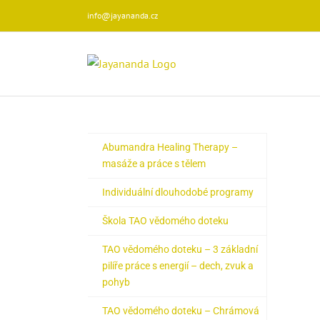
Přeskočit
info@jayananda.cz
na
obsah
Abumandra Healing Therapy –
masáže a práce s tělem
Individuální dlouhodobé programy
Škola TAO vědomého doteku
TAO vědomého doteku – 3 základní
pilíře práce s energií – dech, zvuk a
pohyb
TAO vědomého doteku – Chrámová