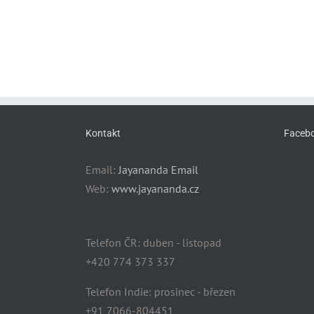
Kontakt
Faceb
Email:
Jayananda Email
Web:
www.jayananda.cz
Telefon ČR: duben - listopad
+420 774 373 337
Telefon Indie: prosinec - březen
+91 7066-804451