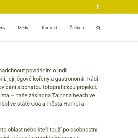
Facebook
eny
Média
Kontakt
Čeština
 nadchnout povídáním o Indii.
orii, její jógové kořeny a gastronomii. Rádi
vídání s bohatou fotografickou projekcí.
místa – naše základna Talpona beach ve
mbol ve státě Goa a města Hampi a
tato oblast nebo kteří touží po osobnostní
ící z jógové a meditační praxe a