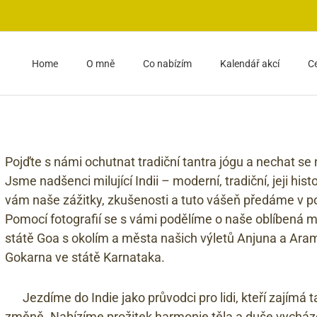
Home
O mně
Co nabízím
Kalendář akcí
C
Pojďte s námi ochutnat tradiční tantra jógu a nechat se
Jsme nadšenci milující Indii – moderní, tradiční, jeji hist
vám naše zážitky, zkušenosti a tuto vášeň předáme v po
Pomocí fotografií se s vámi podělíme o naše oblíbená 
státě Goa s okolím a města našich výletů Anjuna a Ara
Gokarna ve státě Karnataka.
Jezdíme do Indie jako průvodci pro lidi, kteří zajímá 
změně. Nabízíme prožitek harmonie těla a duše vycházej