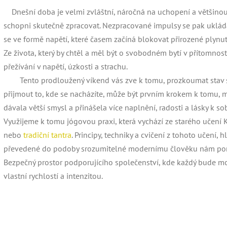
Dnešní doba je velmi zvláštní, náročná na uchopení a většinou 
schopni skutečně zpracovat. Nezpracované impulsy se pak uklád
se ve formě napětí, které časem začíná blokovat přirozené plynutí
Ze života, který by chtěl a měl být o svobodném bytí v přítomnost
přežívání v napětí, úzkosti a strachu.
Tento prodloužený víkend vás zve k tomu, prozkoumat stav svéh
přijmout to, kde se nacházíte, může být prvním krokem k tomu, 
dávala větší smysl a přinášela více naplnění, radosti a lásky k so
Využijeme k tomu jógovou praxi, která vychází ze starého učení
nebo
tradiční tantra
. Principy, techniky a cvičení z tohoto učení
převedené do podoby srozumitelné modernímu člověku nám pomo
Bezpečný prostor podporujícího společenství, kde každý bude m
vlastní rychlostí a intenzitou.