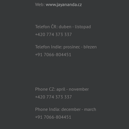
Web:
www.jayananda.cz
Telefon ČR: duben - listopad
+420 774 373 337
Telefon Indie: prosinec - březen
+91 7066-804451
Phone CZ: april - november
+420 774 373 337
Phone India: december - march
+91 7066-804451