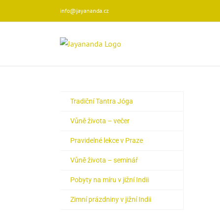
Přeskočit
info@jayananda.cz
na
obsah
Tradiční Tantra Jóga
Vůně života – večer
Pravidelné lekce v Praze
Vůně života – seminář
Pobyty na míru v jižní Indii
Zimní prázdniny v jižní Indii