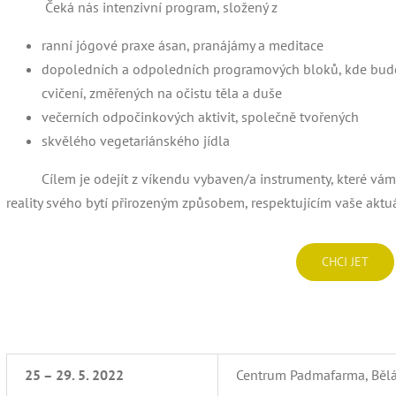
Čeká nás intenzivní program, složený z
ranní jógové praxe ásan, pranájámy a meditace
dopoledních a odpoledních programových bloků, kde bude
cvičení, změřených na očistu těla a duše
večerních odpočinkových aktivit, společně tvořených
skvělého vegetariánského jídla
Cílem je odejít z víkendu vybaven/a instrumenty, které vám na
reality svého bytí přirozeným způsobem, respektujícím vaše aktu
CHCI JET
25 – 29. 5. 2022
Centrum Padmafarma, Bělá