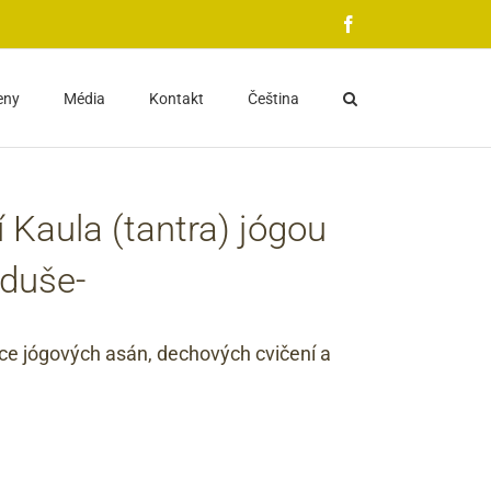
Facebook
eny
Média
Kontakt
Čeština
 Kaula (tantra) jógou
 duše-
ace jógových asán, dechových cvičení a