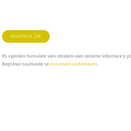
REGISTRACE ZDE
Po vyplnění formuláře vám obratem vám zašleme informace o pl
Registrací souhlasíte se
smluvními podmínkami
.
Prožijte zimní prá