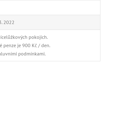
3. 2022
vícelůžkových pokojích.
é penze je 900 Kč / den.
smluvními podmínkami.