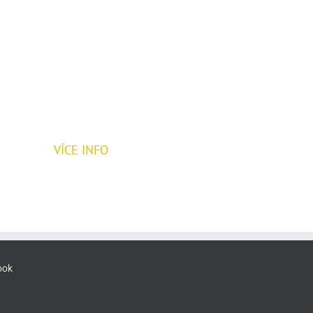
v jižní Indii
A na ty z vás, kteří by rádi poznali nejen tento jógový
jsou tu dobrodružné „Zimní prázdniny v jižní Indii“,
kt
patronací Shri Káli ašrámu v lednu a únoru.
VÍCE INFO
ook