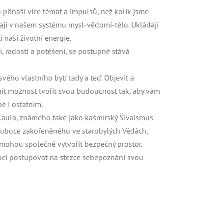
přináší více témat a impulsů, než kolik jsme
ají v našem systému mysl-vědomí-tělo. Ukládají
 naší životní energie.
i, radosti a potěšení, se postupně stává
o vlastního bytí tady a teď. Objevit a
mít možnost tvořit svou budoucnost tak, aby vám
bě i ostatním.
 Kaula, známého také jako kašmírský Šivaismus
, hluboce zakořeněného ve starobylých Védách,
hou společně vytvořit bezpečný prostor.
oci postupovat na stezce sebepoznání svou