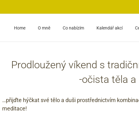
Home
O mně
Co nabízím
Kalendář akcí
C
Prodloužený víkend s tradiční
-očista těla a
…přijďte hýčkat své tělo a duši prostřednictvím kombin
meditace!