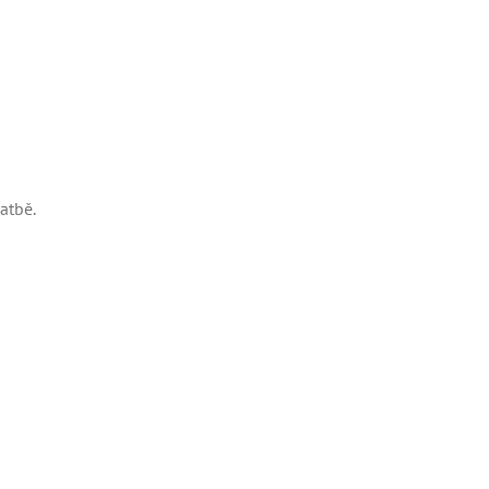
atbě.
zdniny